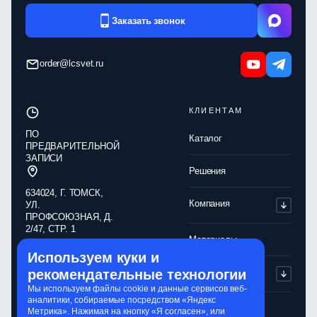
Заказать звонок
order@lcsvet.ru
КЛИЕНТАМ
ПО
Каталог
ПРЕДВАРИТЕЛЬНОЙ
ЗАПИСИ
Решения
634024, Г. ТОМСК,
Компания
УЛ.
ПРОФСОЮЗНАЯ, Д.
2/47, СТР. 1
Материалы
Используем куки и
Обработка
рекомендательные технологии
Партнерам
персональных
данных
Мы используем файлы cookie и данные сервисов веб-
аналитики, собираемые посредством «Яндекс
Политика
Контакты
Метрика». Нажимая на кнопку «Я согласен», или