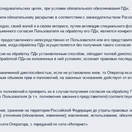
следовательских целях, при условии обязательного обезличивания ПДн;
ли обязательному раскрытию в соответствии с законодательством Росси
одно, своей волей и в своем интересе, путем активации специального фл
сьменного согласия Пользователя на обработку его ПДн, является конкр
 предоставленного непосредственно от Пользователя или его представит
чаев, когда обработка ПДн осуществляется без получения такого согласи
асие на обработку ПДн установленным способом, обладает полной дееспо
бработкой ПДн на изложенных в ней условиях, осознает правовые послед
аниченной дееспособностью, если не установлено иное, то Оператор исхо
ым объемом прав и полномочий, на законных основаниях действует от его
о полномочий и проверить их в случае получения согласия на обработку
х Пользователя (в т.ч. полномочия законного представителя) соответст
ение, хранение на территории Российской Федерации до утраты правовых 
; уточнение (обновление, изменение); извлечение, использование, обезл
сети Оператора, с передачей по сети «Интернет».