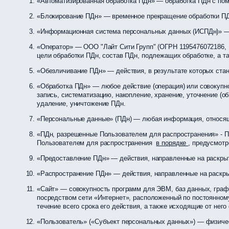
«Автоматизированная обработка ПДн» — обработка ПДн с по
«Блокирование ПДн» — временное прекращение обработки ПДн
«Информационная система персональных данных (ИСПДн)» — 
«Оператор» — ООО "Лайт Сити Групп" (ОГРН 1195476072186,
цели обработки ПДн, состав ПДн, подлежащих обработке, а т
«Обезличивание ПДн» — действия, в результате которых ст
«Обработка ПДн» — любое действие (операция) или совокупно
запись, систематизацию, накопление, хранение, уточнение (о
удаление, уничтожение ПДн.
«Персональные данные» (ПДн) — любая информация, относящ
«ПДн, разрешенные Пользователем для распространения» - ПД
Пользователем для распространения
в порядке
, предусмот
«Предоставление ПДн» — действия, направленные на раскры
«Распространение ПДн» — действия, направленные на раскры
«Сайт» — совокупность программ для ЭВМ, баз данных, граф
посредством сети «Интернет», расположенный по постоянном
течение всего срока его действия, а также исходящие от него
«Пользователь» («Субъект персональных данных») — физиче