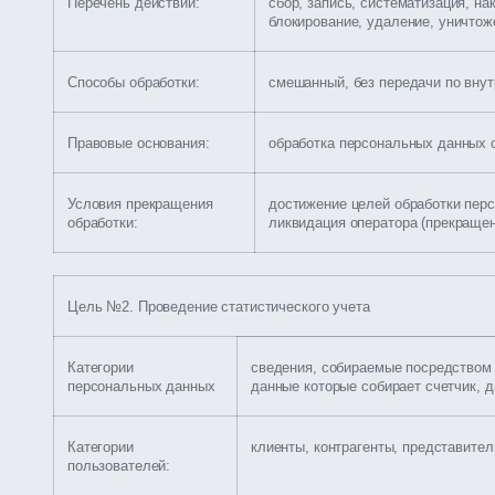
Перечень действий:
сбор, запись, систематизация, на
блокирование, удаление, уничтож
Способы обработки:
смешанный, без передачи по внут
Правовые основания:
обработка персональных данных 
Условия прекращения
достижение целей обработки пер
обработки:
ликвидация оператора (прекраще
Цель №2. Проведение статистического учета
Категории
сведения, собираемые посредством 
персональных данных
данные которые собирает счетчик, 
Категории
клиенты, контрагенты, представител
пользователей: