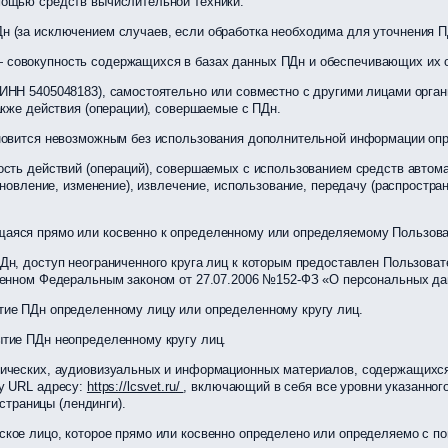
мощью средств вычислительной техники.
 (за исключением случаев, если обработка необходима для уточнения П
совокупность содержащихся в базах данных ПДн и обеспечивающих их о
 ИНН 5405048183), самостоятельно или совместно с другими лицами орг
акже действия (операции), совершаемые с ПДн.
ановится невозможным без использования дополнительной информации оп
сть действий (операций), совершаемых с использованием средств автомат
бновление, изменение), извлечение, использование, передачу (распростран
аяся прямо или косвенно к определенному или определяемому Пользов
н, доступ неограниченного круга лиц к которым предоставлен Пользоват
ренном Федеральным законом от 27.07.2006 №152-ФЗ «О персональных да
тие ПДн определенному лицу или определенному кругу лиц.
тие ПДн неопределенному кругу лиц.
ических, аудиовизуальных и информационных материалов, содержащихся 
у URL адресу:
https://lcsvet.ru/
, включающий в себя все уровни указанног
 страницы (лендинги).
ское лицо, которое прямо или косвенно определено или определяемо с