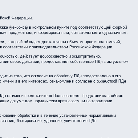
йской Федерации.
ажка (чекбокса) в контрольном пункте под соответствующей формой
етным, предметным, информированным, сознательным и однозначным.
еля, который обладает достаточным объемом прав и полномочий,
я в соответствии с законодательством Российской Федерации.
собностью, действует добросовестно и осмотрительно,
ствия своих действий, предоставляет собственные ПДн в актуальном
дит из того, что согласие на обработку ПДн предоставлено в его
 имени и в его интересах, ознакомлен и согласен с обработкой ПДн
 ПДн от имени представителя Пользователя. Представитель обязан
вующим документом, юридически признаваемым на территории
оснований обработки и в течение установленных нормативными
ичивание; блокирование, удаление, уничтожение ПДн.