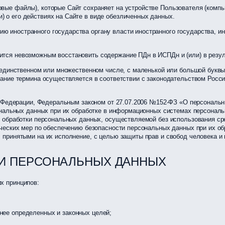
вые файлы), которые Сайт сохраняет на устройстве Пользователя (компью
) о его действиях на Сайте в виде обезличенных данных.
ию иностранного государства органу власти иностранного государства, 
вится невозможным восстановить содержание ПДн в ИСПДн и (или) в резу
 единственном или множественном числе, с маленькой или большой буквы
ание термина осуществляется в соответствии с законодательством Росси
ой Федерации, Федеральным законом от 27.07.2006 №152-ФЗ «О персонал
сональных данных при их обработке в информационных системах персона
 обработки персональных данных, осуществляемой без использования ср
ческих мер по обеспечению безопасности персональных данных при их о
принятыми на их исполнение, с целью защиты прав и свобод человека и 
КИ ПЕРСОНАЛЬНЫХ ДАННЫХ
х принципов:
нее определенных и законных целей;