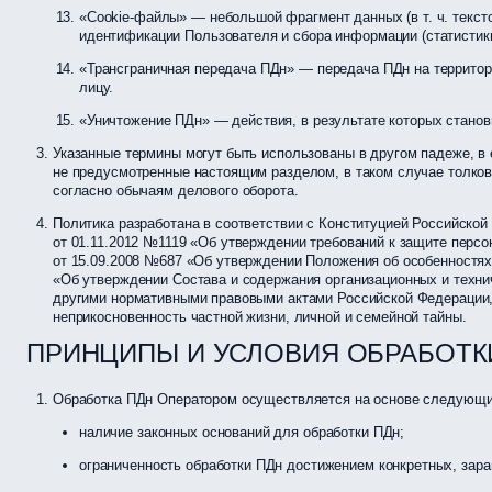
«Cookie-файлы» — небольшой фрагмент данных (в т. ч. тексто
идентификации Пользователя и сбора информации (статистики
«Трансграничная передача ПДн» — передача ПДн на территор
лицу.
«Уничтожение ПДн» — действия, в результате которых стано
Указанные термины могут быть использованы в другом падеже, в
не предусмотренные настоящим разделом, в таком случае толков
согласно обычаям делового оборота.
Политика разработана в соответствии с Конституцией Российск
от 01.11.2012 №1119 «Об утверждении требований к защите пер
от 15.09.2008 №687 «Об утверждении Положения об особенностях
«Об утверждении Состава и содержания организационных и техни
другими нормативными правовыми актами Российской Федерации, 
неприкосновенность частной жизни, личной и семейной тайны.
ПРИНЦИПЫ И УСЛОВИЯ ОБРАБОТ
Обработка ПДн Оператором осуществляется на основе следующи
наличие законных оснований для обработки ПДн;
ограниченность обработки ПДн достижением конкретных, зара