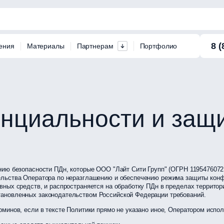
8 (
ения
Материалы
Партнерам
Портфолио
нциальности и за
нию безопасности ПДн, которые ООО "Лайт Сити Групп" (ОГРН 11954760721
ельства Оператора по неразглашению и обеспечению режима защиты конф
вных средств, и распространяется на обработку ПДн в пределах террито
ановленных законодательством Российской Федерации требований.
рминов, если в тексте Политики прямо не указано иное, Оператором ис