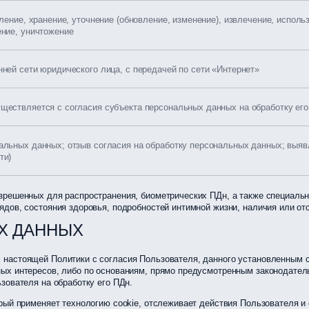
пление, хранение, уточнение (обновление, изменение), извлечение, исполь
ение, уничтожение
ней сети юридического лица, с передачей по сети «Интернет»
ществляется с согласия субъекта персональных данных на обработку ег
альных данных; отзыв согласия на обработку персональных данных; выя
ти)
зрешенных для распространения, биометрических ПДн, а также специаль
дов, состояния здоровья, подробностей интимной жизни, наличия или от
Х ДАННЫХ
настоящей Политики с согласия Пользователя, данного установленным с
ных интересов, либо по основаниям, прямо предусмотренным законодате
зователя на обработку его ПДн.
рый применяет технологию cookie, отслеживает действия Пользователя и 