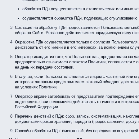
обработка ПДн осуществляется в статистических или иных ис
осуществляется обработка ПДн, подлежащих опубликованию и
Согласие на обработку ПДн предоставляется Пользователем своб
сбора на Сайте. Указанное действие имеет юридическую силу пи
Обработка ПДн осуществляется только с согласия Пользователя,
действовать от его имени и в его интересах, за исключением слу
Оператор исходит из того, что Пользователь, предоставляя согл
предварительно ознакомлен с текстом Политики, соглашается с о
на день их передачи состоянии.
В случае, если Пользователь является лицом с частичной или огр
интересах законным представителем, который обладает достаточн
на условиях Политики.
Оператор вправе затребовать от представителя подтверждение ег
подтвердить свои полномочия действовать от имени и в интереса
Российской Федерации.
Перечень действий с ПДн: сбор, запись, систематизация, накопл
документами сроков хранения; передача (предоставление, доступ)
Способы обработки ПДн: смешанный, без передачи по внутренней 