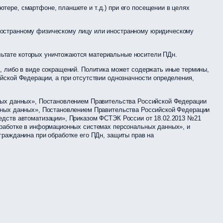
тере, смартфоне, планшете и т.д.) при его посещении в целях
иностранному физическому лицу или иностранному юридическому
льтате которых уничтожаются материальные носители ПДн.
, либо в виде сокращений. Политика может содержать иные термины,
йской Федерации, а при отсутствии однозначности определения,
ьных данных», Постановлением Правительства Российской Федерации
льных данных», Постановлением Правительства Российской Федерации
едств автоматизации», Приказом ФСТЭК России от 18.02.2013 №21
бработке в информационных системах персональных данных», и
гражданина при обработке его ПДн, защиты прав на