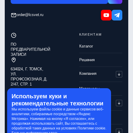
order@lcsvet.ru
КЛИЕНТАМ
ПО
Каталог
ПРЕДВАРИТЕЛЬНОЙ
ЗАПИСИ
Решения
634024, Г. ТОМСК,
Компания
УЛ.
ПРОФСОЮЗНАЯ, Д.
2/47, СТР. 1
Материалы
Используем куки и
Обработка
Партнерам
рекомендательные технологии
персональных
данных
Мы используем файлы cookie и данные сервисов веб-
аналитики, собираемые посредством «Яндекс
Политика
Контакты
Метрика». Нажимая на кнопку «Я согласен», или
конфиденциальности
продолжая использовать сайт, Вы соглашаетесь с
обработкой таких данных на условиях Политики cookie.
Обработка cookie-
Сервисы