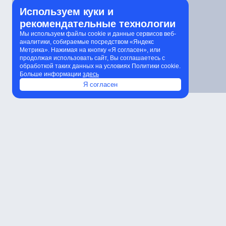
Используем куки и
рекомендательные технологии
Мы используем файлы cookie и данные сервисов веб-
аналитики, собираемые посредством «Яндекс
Метрика». Нажимая на кнопку «Я согласен», или
продолжая использовать сайт, Вы соглашаетесь с
обработкой таких данных на условиях Политики cookie.
Больше информации
здесь
Я согласен
Характеристики
Расчет количества светильников
К
Характеристики
Артикул
Мощность
Световой поток