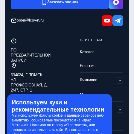
Заказать звонок
order@lcsvet.ru
КЛИЕНТАМ
ПО
Каталог
ПРЕДВАРИТЕЛЬНОЙ
ЗАПИСИ
Решения
634024, Г. ТОМСК,
Компания
УЛ.
ПРОФСОЮЗНАЯ, Д.
2/47, СТР. 1
Материалы
Используем куки и
Обработка
Партнерам
рекомендательные технологии
персональных
данных
Мы используем файлы cookie и данные сервисов веб-
аналитики, собираемые посредством «Яндекс
Политика
Контакты
Метрика». Нажимая на кнопку «Я согласен», или
конфиденциальности
продолжая использовать сайт, Вы соглашаетесь с