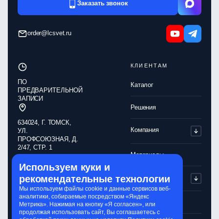
Заказать звонок
order@lcsvet.ru
КЛИЕНТАМ
ПО
Каталог
ПРЕДВАРИТЕЛЬНОЙ
ЗАПИСИ
Решения
634024, Г. ТОМСК,
Компания
УЛ.
ПРОФСОЮЗНАЯ, Д.
2/47, СТР. 1
Материалы
Используем куки и
Обработка
Партнерам
рекомендательные технологии
персональных
данных
Мы используем файлы cookie и данные сервисов веб-
аналитики, собираемые посредством «Яндекс
Политика
Контакты
Метрика». Нажимая на кнопку «Я согласен», или
конфиденциальности
продолжая использовать сайт, Вы соглашаетесь с