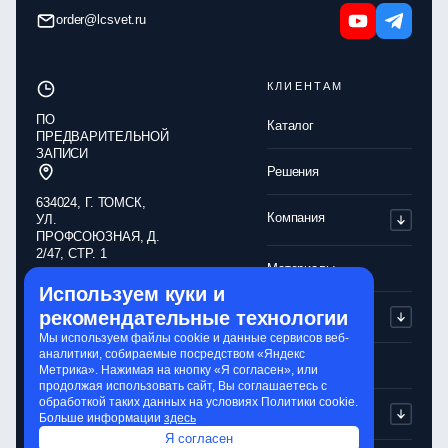
order@lcsvet.ru
КЛИЕНТАМ
ПО
Каталог
ПРЕДВАРИТЕЛЬНОЙ
ЗАПИСИ
Решения
634024, Г. ТОМСК,
Компания
УЛ.
ПРОФСОЮЗНАЯ, Д.
2/47, СТР. 1
Материалы
Используем куки и
Обработка
Партнерам
рекомендательные технологии
персональных
данных
Мы используем файлы cookie и данные сервисов веб-
аналитики, собираемые посредством «Яндекс
Политика
Контакты
Метрика». Нажимая на кнопку «Я согласен», или
конфиденциальности
продолжая использовать сайт, Вы соглашаетесь с
обработкой таких данных на условиях Политики cookie.
Обработка cookie-
Сервисы
Больше информации
здесь
файлов
Я согласен
Сайт разработали