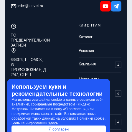
order@lcsvet.ru
КЛИЕНТАМ
ПО
Каталог
ПРЕДВАРИТЕЛЬНОЙ
ЗАПИСИ
Решения
634024, Г. ТОМСК,
Компания
УЛ.
ПРОФСОЮЗНАЯ, Д.
2/47, СТР. 1
Материалы
Используем куки и
Обработка
Партнерам
рекомендательные технологии
персональных
данных
Мы используем файлы cookie и данные сервисов веб-
аналитики, собираемые посредством «Яндекс
Политика
Контакты
Метрика». Нажимая на кнопку «Я согласен», или
конфиденциальности
продолжая использовать сайт, Вы соглашаетесь с
обработкой таких данных на условиях Политики cookie.
Обработка cookie-
Сервисы
Больше информации
здесь
файлов
Я согласен
Сайт разработали