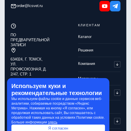
order@lcsvet.ru
КЛИЕНТАМ
ПО
Каталог
ПРЕДВАРИТЕЛЬНОЙ
ЗАПИСИ
Решения
634024, Г. ТОМСК,
Компания
УЛ.
ПРОФСОЮЗНАЯ, Д.
2/47, СТР. 1
Материалы
Используем куки и
Обработка
Партнерам
рекомендательные технологии
персональных
данных
Мы используем файлы cookie и данные сервисов веб-
аналитики, собираемые посредством «Яндекс
Политика
Контакты
Метрика». Нажимая на кнопку «Я согласен», или
конфиденциальности
продолжая использовать сайт, Вы соглашаетесь с
обработкой таких данных на условиях Политики cookie.
Обработка cookie-
Сервисы
Больше информации
здесь
файлов
Я согласен
Сайт разработали