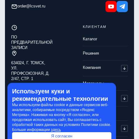
order@lcsvet.ru
КЛИЕНТАМ
ПО
Каталог
ПРЕДВАРИТЕЛЬНОЙ
ЗАПИСИ
Решения
634024, Г. ТОМСК,
Компания
УЛ.
ПРОФСОЮЗНАЯ, Д.
2/47, СТР. 1
Материалы
Используем куки и
Обработка
Партнерам
рекомендательные технологии
персональных
данных
Мы используем файлы cookie и данные сервисов веб-
аналитики, собираемые посредством «Яндекс
Политика
Контакты
Метрика». Нажимая на кнопку «Я согласен», или
конфиденциальности
продолжая использовать сайт, Вы соглашаетесь с
обработкой таких данных на условиях Политики cookie.
Обработка cookie-
Сервисы
Больше информации
здесь
файлов
Я согласен
Сайт разработали