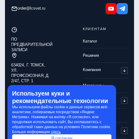
order@lcsvet.ru
КЛИЕНТАМ
ПО
Каталог
ПРЕДВАРИТЕЛЬНОЙ
ЗАПИСИ
Решения
634024, Г. ТОМСК,
Компания
УЛ.
ПРОФСОЮЗНАЯ, Д.
2/47, СТР. 1
Материалы
Используем куки и
Обработка
Партнерам
рекомендательные технологии
персональных
данных
Мы используем файлы cookie и данные сервисов веб-
аналитики, собираемые посредством «Яндекс
Политика
Контакты
Метрика». Нажимая на кнопку «Я согласен», или
конфиденциальности
продолжая использовать сайт, Вы соглашаетесь с
обработкой таких данных на условиях Политики cookie.
Обработка cookie-
Сервисы
Больше информации
здесь
файлов
Я согласен