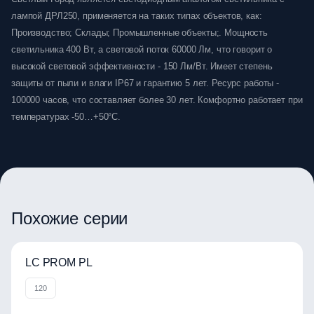
лампой ДРЛ250, применяется на таких типах объектов, как:
Производство; Склады; Промышленные объекты;. Мощность
светильника 400 Вт, а световой поток 60000 Лм, что говорит о
высокой световой эффективности - 150 Лм/Вт. Имеет степень
защиты от пыли и влаги IP67 и гарантию 5 лет. Ресурс работы -
100000 часов, что составляет более 30 лет. Комфортно работает при
температурах -50…+50°C.
Похожие серии
LC PROM PL
120