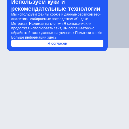
Используем куки и
рекомендательные технологии
Мы используем файлы cookie и данные сервисов веб-
аналитики, собираемые посредством «Яндекс
Метрика». Нажимая на кнопку «Я согласен», или
продолжая использовать сайт, Вы соглашаетесь с
обработкой таких данных на условиях Политики cookie.
Больше информации
здесь
Я согласен
Характеристики
Расчет количества светильников
К
Характеристики
Артикул
Мощность
Световой поток
Степень защиты