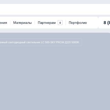
8 (
ения
Материалы
Партнерам
Портфолио
нный светодиодный светильник LC 500-SKY PROM Д120 5000K