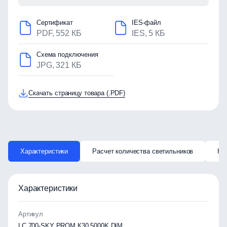
Сертификат
IES-файл
PDF, 552 КБ
IES, 5 КБ
Схема подключения
JPG, 321 КБ
Скачать страницу товара (.PDF)
Характеристики
Расчет количества светильников
Ка
Характеристики
Артикул
LC 700-SKY PROM К30 5000K DIM