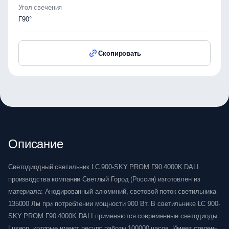
Угол свечения
Г90°
Скопировать
Описание
Светодиодный светильник LC 900-SKY PROM Г90 4000K DALI
производства компании Светлый Город (Россия) изготовлен из
материала: Анодированный алюминий, световой поток светильника
135000 Лм при потреблении мощности 900 Вт. В светильнике LC 900-
SKY PROM Г90 4000K DALI применяются современные светодиоды
Luxeon, которые имеют ресурс работы 100000 часов. Имеет степень