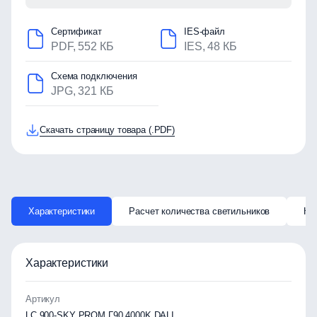
Сертификат
IES-файл
PDF, 552 КБ
IES, 48 КБ
Схема подключения
JPG, 321 КБ
Скачать страницу товара (.PDF)
Характеристики
Расчет количества светильников
Ка
Характеристики
Артикул
LC 900-SKY PROM Г90 4000K DALI