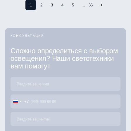
1
2
3
4
5
...
36
КОНСУЛЬТАЦИЯ
Сложно определиться с выбором
освещения? Наши светотехники
вам помогут
+7