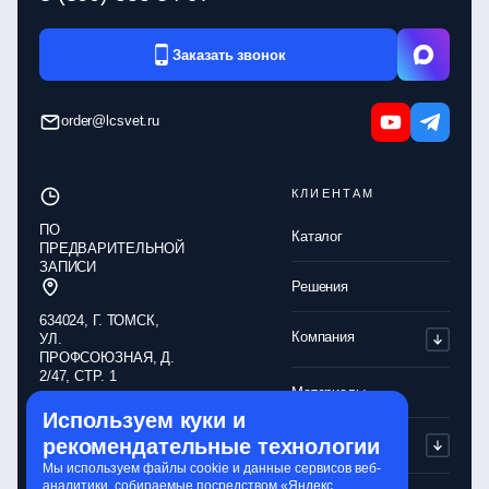
Заказать звонок
order@lcsvet.ru
КЛИЕНТАМ
ПО
Каталог
ПРЕДВАРИТЕЛЬНОЙ
ЗАПИСИ
Решения
634024, Г. ТОМСК,
Компания
УЛ.
ПРОФСОЮЗНАЯ, Д.
2/47, СТР. 1
Материалы
Используем куки и
Обработка
рекомендательные технологии
Партнерам
персональных
данных
Мы используем файлы cookie и данные сервисов веб-
аналитики, собираемые посредством «Яндекс