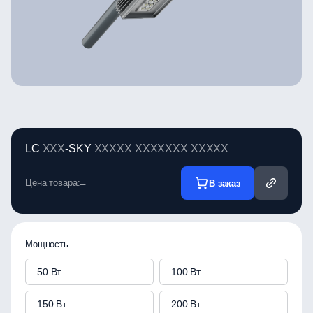
LC
XXX
-SKY
XXXXX
XXXXXXX
XXXXX
Цена товара:
–
В заказ
Мощность
50 Вт
100 Вт
150 Вт
200 Вт