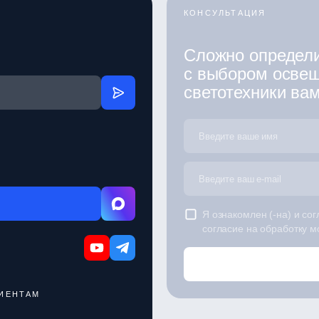
КОНСУЛЬТАЦИЯ
Сложно определ
с выбором осве
светотехники ва
Я ознакомлен (-на) и согл
согласие на обработку 
ИЕНТАМ