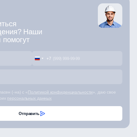
иться
щения? Наши
м помогут
+7
асен (-на) с «
Политикой конфиденциальности
», даю свое
моих
персональных данных
Отправить