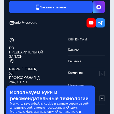
Заказать звонок
order@lcsvet.ru
КЛИЕНТАМ
ПО
Каталог
ПРЕДВАРИТЕЛЬНОЙ
ЗАПИСИ
Решения
634024, Г. ТОМСК,
Компания
УЛ.
ПРОФСОЮЗНАЯ, Д.
2/47, СТР. 1
Материалы
Используем куки и
Обработка
рекомендательные технологии
Партнерам
персональных
данных
Мы используем файлы cookie и данные сервисов веб-
аналитики, собираемые посредством «Яндекс
Политика
Контакты
Метрика». Нажимая на кнопку «Я согласен», или
конфиденциальности